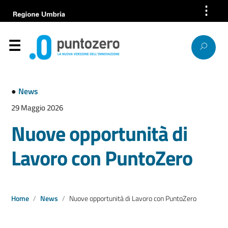
⋮
Azienda
Servizi
Help Desk
●
News
Bandi e gare
29 Maggio 2026
Nuove opportunità di
News
Lavoro con PuntoZero
Progetti europei
Lavora con noi
Home
News
Nuove opportunità di Lavoro con PuntoZero
Società trasparente