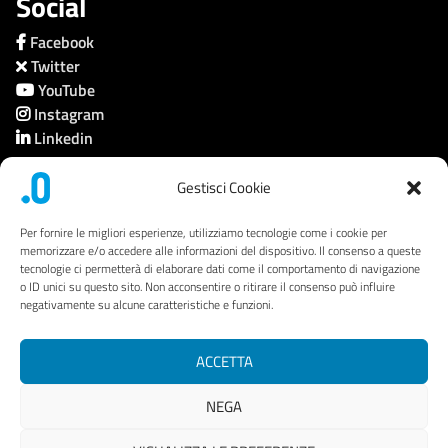
Social
Facebook
Twitter
YouTube
Instagram
Linkedin
Gestisci Cookie
Società trasparente
Per fornire le migliori esperienze, utilizziamo tecnologie come i cookie per
memorizzare e/o accedere alle informazioni del dispositivo. Il consenso a queste
tecnologie ci permetterà di elaborare dati come il comportamento di navigazione
Privacy
o ID unici su questo sito. Non acconsentire o ritirare il consenso può influire
negativamente su alcune caratteristiche e funzioni.
Link utili
Mappa del sito
ACCETTA
Area riservata
NEGA