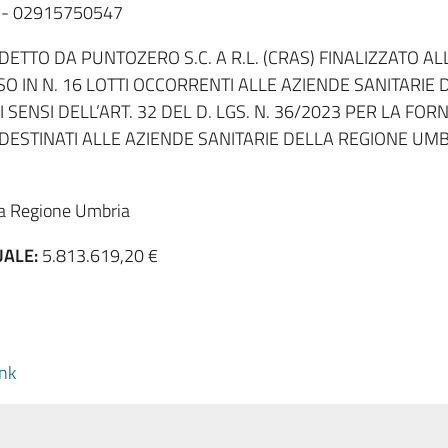
l. - 02915750547
DETTO DA PUNTOZERO S.C. A R.L. (CRAS) FINALIZZATO A
SO IN N. 16 LOTTI OCCORRENTI ALLE AZIENDE SANITARIE
I SENSI DELL’ART. 32 DEL D. LGS. N. 36/2023 PER LA FO
 DESTINATI ALLE AZIENDE SANITARIE DELLA REGIONE UMB
 Regione Umbria
ALE:
5.813.619,20 €
ink