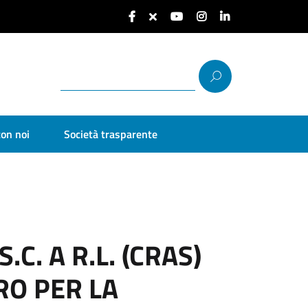
con noi
Società trasparente
C. A R.L. (CRAS)
RO PER LA