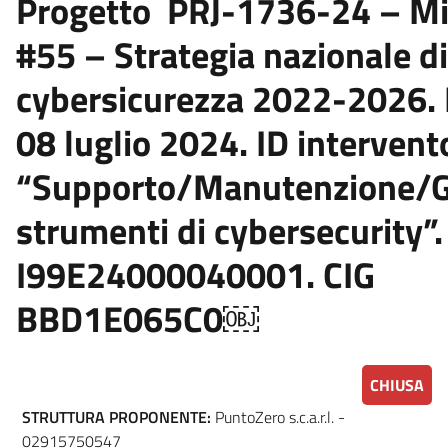
Progetto PRJ-1736-24 – Mi
#55 – Strategia nazionale di
cybersicurezza 2022-2026
08 luglio 2024. ID intervent
“Supporto/Manutenzione/G
strumenti di cybersecurity”
I99E24000040001. CIG
BBD1E065C0￼
CHIUSA
STRUTTURA PROPONENTE:
PuntoZero s.c.a.r.l. -
02915750547