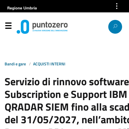
⋮
Azienda
Servizi
Help Desk
Bandi e gare
Bandi e gare
ACQUISTI INTERNI
News
Servizio di rinnovo software
Progetti europei
Subscription e Support IBM
Lavora con noi
QRADAR SIEM fino alla sca
del 31/05/2027, nell’ambit
Società trasparente