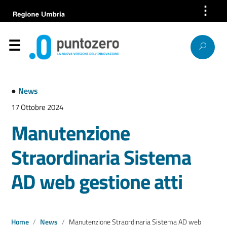
⋮
Azienda
Servizi
Help Desk
●
News
Bandi e gare
17 Ottobre 2024
Manutenzione
News
Straordinaria Sistema
Progetti europei
AD web gestione atti
Lavora con noi
Società trasparente
Home
News
Manutenzione Straordinaria Sistema AD web