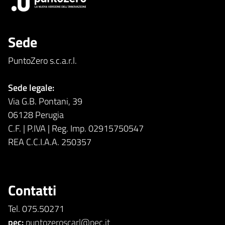
Sede
PuntoZero s.c.a.r.l.
Sede legale:
Via G.B. Pontani, 39
06128 Perugia
C.F. | P.IVA | Reg. Imp. 02915750547
REA C.C.I.A.A. 250357
Contatti
Tel. 075.50271
pec:
puntozeroscarl@pec.it