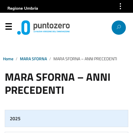
⋮
Azienda
Servizi
Help Desk
Bandi e gare
Home
MARA SFORNA
MARA SFORNA – ANNI PRECEDENTI
MARA SFORNA – ANNI
News
PRECEDENTI
Progetti europei
Lavora con noi
2025
Società trasparente