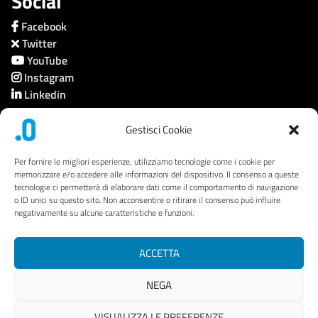
Social
Facebook
Twitter
YouTube
Instagram
Linkedin
Gestisci Cookie
Società trasparente
Per fornire le migliori esperienze, utilizziamo tecnologie come i cookie per
memorizzare e/o accedere alle informazioni del dispositivo. Il consenso a queste
tecnologie ci permetterà di elaborare dati come il comportamento di navigazione
Privacy
o ID unici su questo sito. Non acconsentire o ritirare il consenso può influire
negativamente su alcune caratteristiche e funzioni.
Link utili
Mappa del sito
ACCETTA
Area riservata
NEGA
VISUALIZZA LE PREFERENZE