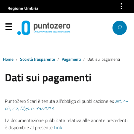
⋮
Azienda
Servizi
Help Desk
Bandi e gare
Home
Società trasparente
Pagamenti
Dati sui pagamenti
Dati sui pagamenti
News
Progetti europei
PuntoZero Scarl è tenuta all’obbligo di pubblicazione ex
art. 4-
Lavora con noi
bis, c.2, Dlgs. n. 33/2013
La documentazione pubblicata relativa alle annate precedenti
Società trasparente
è disponibile al presente
Link