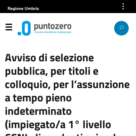
⋮
Azienda
Servizi
Help Desk
Avviso di selezione
Bandi e gare
pubblica, per titoli e
News
colloquio, per l’assunzione
Progetti europei
a tempo pieno
indeterminato
Lavora con noi
(impiegato/a 1° livello
Società trasparente