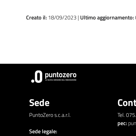
Creato il:
18/09/2023 |
Ultimo aggiornamento:
Sede
Cont
PuntoZero s.c.a.r.l.
Tel. 07
pec:
pun
Sede legale: