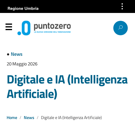
⋮
Azienda
Servizi
Help Desk
●
News
Bandi e gare
20 Maggio 2026
Digitale e IA (Intelligenza
News
Artificiale)
Progetti europei
Lavora con noi
Home
News
Digitale e IA (Intelligenza Artificiale)
Società trasparente