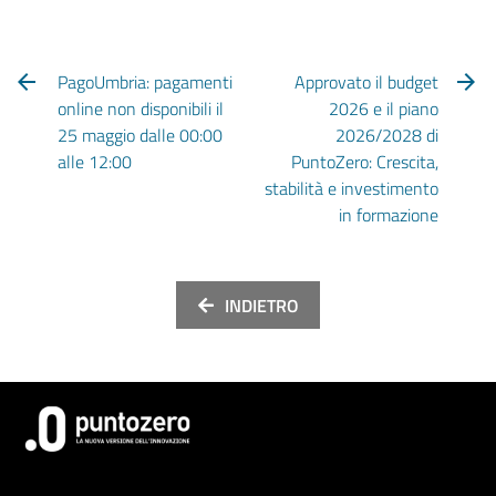
PagoUmbria: pagamenti
Approvato il budget
online non disponibili il
2026 e il piano
25 maggio dalle 00:00
2026/2028 di
alle 12:00
PuntoZero: Crescita,
stabilità e investimento
in formazione
INDIETRO