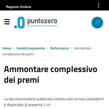
⋮
Azienda
Servizi
Help Desk
Bandi e gare
Home
Società trasparente
Performance
Ammontare
complessivo dei premi
News
Ammontare complessivo
Progetti europei
dei premi
Lavora con noi
Società trasparente
La documentazione pubblicata relativa alle annate precedenti
è disponibile al presente
Link