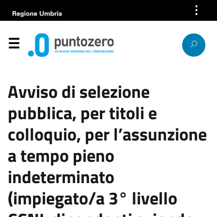
⋮
Azienda
Servizi
Help Desk
Avviso di selezione
Bandi e gare
pubblica, per titoli e
News
colloquio, per l’assunzione
Progetti europei
a tempo pieno
indeterminato
Lavora con noi
(impiegato/a 3° livello
Società trasparente