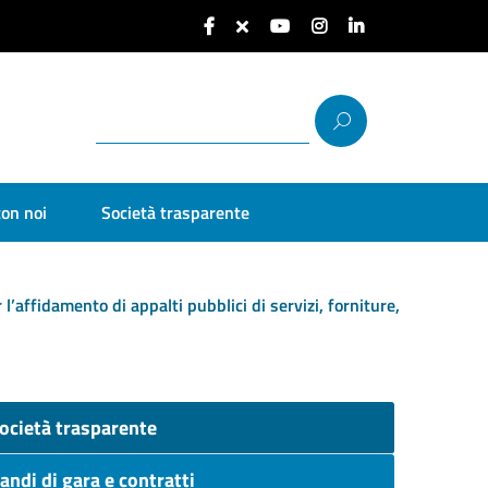
con noi
Società trasparente
r l’affidamento di appalti pubblici di servizi, forniture,
ocietà trasparente
andi di gara e contratti