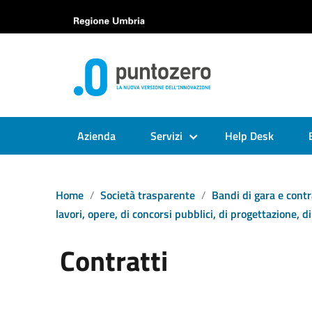
Azienda
Servizi
Help Desk
Home
Società trasparente
Bandi di gara e contr
lavori, opere, di concorsi pubblici, di progettazione, di
Contratti