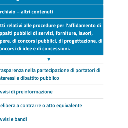
rchivio – altri contenuti
tti relativi alle procedure per l’affidamento di
ppalti pubblici di servizi, forniture, lavori,
pere, di concorsi pubblici, di progettazione, di
oncorsi di idee ​e di concessioni.
▼
rasparenza nella partecipazione di portatori di
nteressi e dibattito pubblico
vvisi di preinformazione
elibera a contrarre o atto equivalente
vvisi e bandi