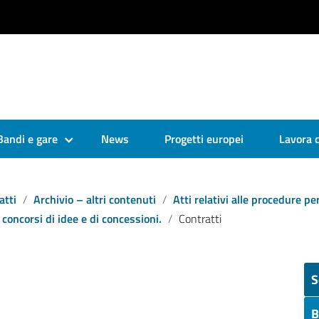
Bandi e gare
News
Progetti europei
Lavora 
atti
Archivio – altri contenuti
Atti relativi alle procedure pe
 concorsi di idee ​e di concessioni.
Contratti
S
B