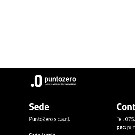
Sede
Cont
PuntoZero s.c.a.r.l.
Tel. 07
pec:
pun