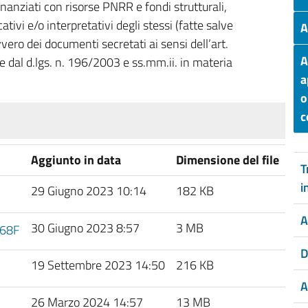
finanziati con risorse PNRR e fondi strutturali,
ativi e/o interpretativi degli stessi (fatte salve
A
vvero dei documenti secretati ai sensi dell’art.
A
ale dal d.lgs. n. 196/2003 e ss.mm.ii. in materia
a
o
c
Aggiunto in data
Dimensione del file
T
i
29 Giugno 2023 10:14
182 KB
A
30 Giugno 2023 8:57
3 MB
768F
D
19 Settembre 2023 14:50
216 KB
A
26 Marzo 2024 14:57
13 MB