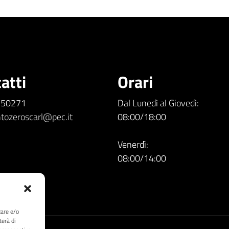
atti
Orari
5.50271
Dal Lunedì al Giovedì:
tozeroscarl@pec.it
08:00/18:00
Venerdì:
08:00/14:00
zare e/o
terà di