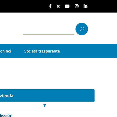
con noi
Società trasparente
zienda
▼
ission