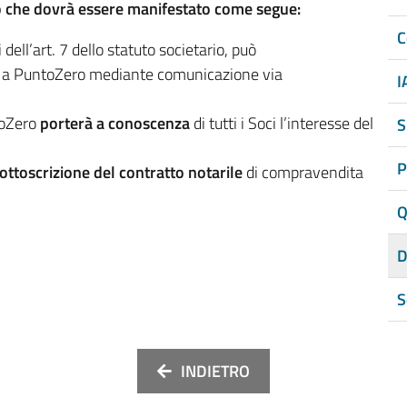
to che dovrà essere manifestato come segue:
C
 dell’art. 7 dello statuto societario, può
 a PuntoZero mediante comunicazione via
I
toZero
porterà a conoscenza
di tutti i Soci l’interesse del
S
P
ottoscrizione del contratto notarile
di compravendita
Q
D
S
INDIETRO