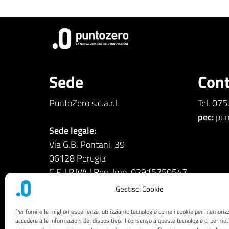
Sede
Cont
PuntoZero s.c.a.r.l.
Tel. 07
pec:
pun
Sede legale:
Via G.B. Pontani, 39
06128 Perugia
C.F. | P.IVA | Reg. Imp. 02915750547
REA C.C.I.A.A. 250357
Gestisci Cookie
Per fornire le migliori esperienze, utilizziamo tecnologie come i cookie per memoriz
accedere alle informazioni del dispositivo. Il consenso a queste tecnologie ci permet