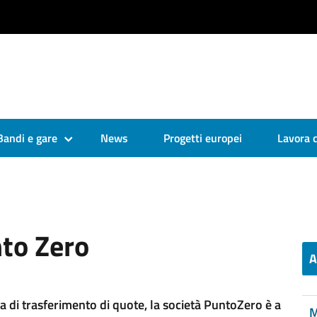
Bandi e gare
News
Progetti europei
Lavora 
nto Zero
A
ia di trasferimento di quote, la società PuntoZero è a
M