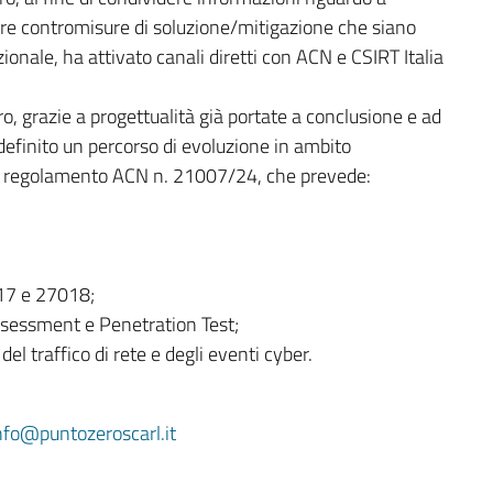
are contromisure di soluzione/mitigazione che siano
zionale, ha attivato canali diretti con ACN e CSIRT Italia
, grazie a progettualità già portate a conclusione e ad
 definito un percorso di evoluzione in ambito
 dal regolamento ACN n. 21007/24, che prevede:
17 e 27018;
ssessment e Penetration Test;
el traffico di rete e degli eventi cyber.
nfo@puntozeroscarl.it