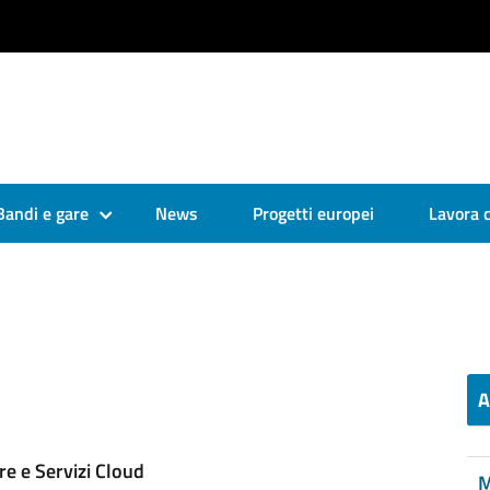
Bandi e gare
News
Progetti europei
Lavora 
A
re e Servizi Cloud
M