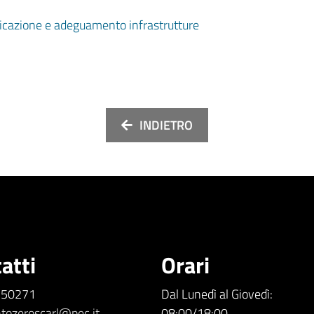
ficazione e adeguamento infrastrutture
INDIETRO
atti
Orari
5.50271
Dal Lunedì al Giovedì:
tozeroscarl@pec.it
08:00/18:00