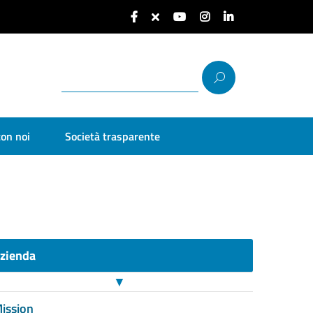
con noi
Società trasparente
zienda
▼
ission