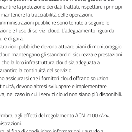
ntire la protezione dei dati trattati, rispettare i principi
e mantenere la tracciabilità delle operazioni.
mministrazioni pubbliche sono tenute a seguire le
isizione e l’uso di servizi cloud. L’adeguamento riguarda
ure di gara.
razioni pubbliche devono attuare piani di monitoraggio
zi cloud mantengano gli standard di sicurezza e prestazioni
e che la loro infrastruttura cloud sia adeguata a
rantire la continuità del servizio.
 assicurarsi che i fornitori cloud offrano soluzioni
tinuità; devono altresì sviluppare e implementare
a, nel caso in cui i servizi cloud non siano più disponibili.
Umbra, agli effetti del regolamento ACN 21007/24,
istrazioni.
, al fine di condividere informazioni riguardo a