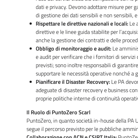
dati e privacy. Devono adottare misure per gara
di gestione dei dati sensibili e non sensibili, 
Rispettare le direttive nazionali e locali:
Le a
direttive e le linee guida stabilite per l’acqu
anche la gestione dei contratti e delle proced
Obbligo di monitoraggio e audit:
Le amminist
e audit per verificare che i fornitori di servi
previsti; sono inoltre responsabili di garantir
supportare le necessità operative nonché a ga
Pianificare il Disaster Recovery:
Le PA devono
adeguate di disaster recovery e business con
proprie politiche interne di continuità operativ
Il Ruolo di PuntoZero Scarl
PuntoZero, in quanto società in-house della PA 
segue il percorso previsto per le pubbliche ammin
Collaborazione con ACN e CSIRT Italia:
PuntoZero